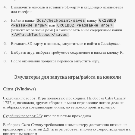
4.
Выключить консоль и вставить SD-карту в кардридер компьютера
или телефон.
5.
Найти в папке
папку
3ds/Checkpoint/saves
0x1BBD0
или
<название игры>
0x01BD2 <название игры>
(зависит от региона рома) и скопировать в нее содержимое папки
.
<AAPatchTool.exe>/saves
6.
Вставить SD-карту в консоль, запустить ее и войти в
Checkpoint
.
7.
Выбрать игру, выбрать требуемое сохранение и нажать кнопку R.
8.
После окончания процесса переноса запустить игру.
Эмуляторы для запуска игры/работа на консоли
Citra (Windows)
Судебный поворот
: Игра полностью проходима. На сборке Citra Canary
1757, и, возможно, других сборках, в мини-игре в конце пятого дела не
отображаются соединяющие линии, но ее можно пройти вслепую;
Судебный поворот 2/3
: игра полностью проходима.
В сборках
Citra Сanary
требования к компьютеру достаточно низкие: на
процессоре с частотой 2,2Ггц игра работает в полную скорость, да ещё и с
приличным запасом.