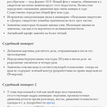
раз обрезали — под формат 16:9. Новый фон у защиты, обвинения и у
свидетеля частично компенсирует этот недостаток. Полностью
переделано смазывание движения при смене камеры в суде.
Существенно переделан общий фон зала суда.
Исправлена синхронизация звука в анимациях «Показания свидетеля»
и «Допрос свидетеля» (ошибка оригинала) во всех трех частях.
Заменёны некоторые большие иконки улик. Маленькие иконки не
заменены, так как есть вероятность возникновения багов.
Английский шрифт заменён на более чёткий.
Судебный поворот
Добавлена картинка для пятого дела, открывающаяся после его
прохождения.
Переделаны/перерисованы текстуры 3D-улик в пятом деле: их
разрешение увеличено в четыре раза.
Заменены осколки вазы в соответствующей головоломке: теперь их
края не содержат зелёный контур (разработчики их криво вырезали из
DS-версии).
Судебный поворот 2
У семи персонажей в той или иной мере восстановлены
отсутствующие кадры анимации: моргания, промежуточные
движения ртом во время разговора, жесты, движения головы/волос/
одежды и т. д. (подробности
здесь
).