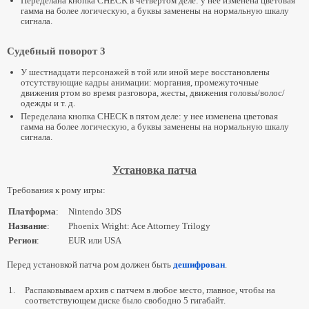
Переделана кнопка CHECK в четвёртом деле: у неё изменена цветовая
гамма на более логическую, а буквы заменены на нормальную шкалу
сигнала.
Судебный поворот 3
У шестнадцати персонажей в той или иной мере восстановлены
отсутствующие кадры анимации: моргания, промежуточные
движения ртом во время разговора, жесты, движения головы/волос/
одежды и т. д.
Переделана кнопка CHECK в пятом деле: у нее изменена цветовая
гамма на более логическую, а буквы заменены на нормальную шкалу
сигнала.
Установка патча
Требования к рому игры:
Платформа
:
Nintendo 3DS
Название
:
Phoenix Wright: Ace Attorney Trilogy
Регион
:
EUR или USA
Перед установкой патча ром должен быть
дешифрован
.
1.
Распаковываем архив с патчем в любое место, главное, чтобы на
соответствующем диске было свободно 5 гигабайт.