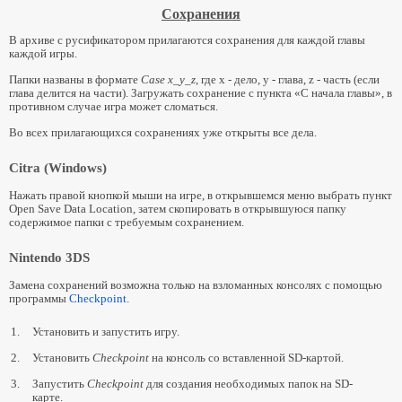
Сохранения
В архиве с русификатором прилагаются сохранения для каждой главы
каждой игры.
Папки названы в формате
Case x_y_z
, где x - дело, y - глава, z - часть (если
глава делится на части). Загружать сохранение с пункта «С начала главы», в
противном случае игра может сломаться.
Во всех прилагающихся сохранениях уже открыты все дела.
Citra (Windows)
Нажать правой кнопкой мыши на игре, в открывшемся меню выбрать пункт
Open Save Data Location, затем скопировать в открывшуюся папку
содержимое папки с требуемым сохранением.
Nintendo 3DS
Замена сохранений возможна только на взломанных консолях с помощью
программы
Checkpoint
.
1.
Установить и запустить игру.
2.
Установить
Checkpoint
на консоль со вставленной SD-картой.
3.
Запустить
Checkpoint
для создания необходимых папок на SD-
карте.