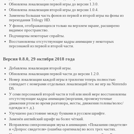
Обновлена локализация первой игры до версии 1.3.0.
Обновлена локализация второй игры до версии 1.0.4.
Заменена большая часть фонов из первой и второй игры на фоны из
переиздания Trilogy HD.
У фонов, отображающихся только на верхнем экране, расширено
видимое пространство.
Подчищены некоторые спрайты.
Восстановлены отсутствующие кадры анимации у некоторых
персонажей из первой и второй части.
Версия 0.8.0, 29 октября 2018 года
Добавлена локализация второй игры.
Обновлена локализация первой части до версии 1.2.0.
Номер локализации каждой игры в трилогии теперь полностью
совпадает с номерами отдельных локализаций тех же игр на Nintendo
DS.
У семи персонажей второй части в той или иной мере восстановлены
отсутствующие кадры анимации (моргания, промежуточные
движения ртом во время разговора, жесты, движения головы/волос/
одежды и т. д.).
Улучшено расстояние между буквами в русском шрифте.
Заменён английский шрифт на более чёткий.
Исправлена синхронизация звука в анимациях «Показания свидетеля»
и «Допрос свидетеля» (ошибка оригинала) во всех трех частях.