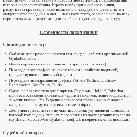
представлено пять запутанных историй преступлений, в расследовании
которых вы задействованы. Игроку необходимо собирать улики,
распутывать противоречивые показания очевидцев и определять, чьи
«Судебный поворот: Трилогия/Гякутэн Сайбан 123» (Steam)
свидетельства правдивы, а чьи — нет. После этого, разобравшись во всех
перипетиях дела, предстоит провести блестящую защиту в зале суда.
«Судебный поворот: Трилогия/Гякутэн Сайбан 123» (Switch)
«Судебный поворот: Трилогия/Гякутэн Сайбан 123» (Android)
Особенности локализации
Локализация «Судебный поворот: Трилогия» (3DS)
Перевод «Гякутэн Сайбан 123: Наруходо Селекшн» (3DS)
Общие для всех игр
Ace Attorney Trilogy 2
События игры разворачиваются там же, где и события оригинальной
Gyakuten Saiban.
Имена персонажей локализованы (о причинах см. ниже).
«Судебный поворот: Вторая трилогия/Гякутэн Сайбан 456» (Steam)
Переведена вся графика, за исключением английских надписей,
Ace Attorney — прочее
присутствующих в японской версии.
Переведена анимированная графика Witness Testimony, Cross-
Examination, Not Guilty, Guilty.
AA Patch Tool
Сделана новая графика для выкриков Objection!, Hold it!, Take that!,
Моды для Ace Attorney (3DS)
при этом оставлены английские надписи выкриков, появляющиеся при
зажатии кнопки «Y». В данном случае эти фразы нужно кричать в
Моды для Ace Attorney (Android)
микрофон, поэтому их перевод нецелесообразен.
Обзор графических улучшений в AAT (3DS)
Доступны три варианта озвучки: английская; улучшенная японская, в
которой голоса двух главных героев взяты из последующих игр серии
Обзор графических улучшений в AA4 (3DS)
(Gyakuten Saiban 5/6 и Gyakuten Kenji 2); и первоначальная японская.
Видеоматериалы
Судебный поворот
Ghost Trick