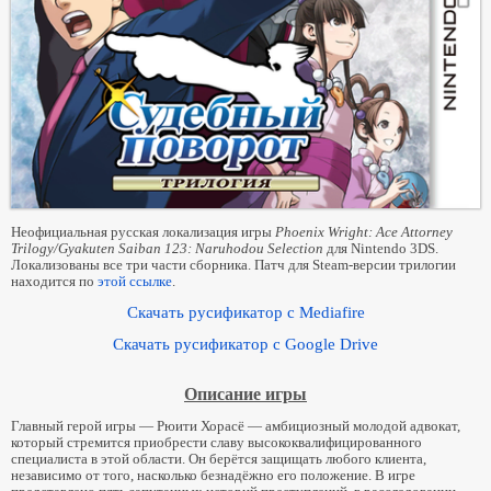
Ace Attorney 3
Благодарности
Проект перевода «Судебный поворот 3/Гякутэн Сайбан 3»
История изменений
Локализация «Судебный поворот 3» (NDS)
Комментарии
Перевод «Гякутэн Сайбан 3» (NDS)
Прохождение «Судебный поворот 3/Гякутэн Сайбан 3»
Unused content in PW:AA — T&T
Ace Attorney 4
Неофициальная русская локализация игры
Phoenix Wright: Ace Attorney
Проект перевода «Судебный поворот 4/Гякутэн Сайбан 4»
Trilogy/Gyakuten Saiban 123: Naruhodou Selection
для Nintendo 3DS.
Локализованы все три части сборника. Патч для Steam-версии трилогии
Локализация «Судебный поворот 4» (NDS)
находится по
этой ссылке
.
Перевод «Гякутэн Сайбан 4» (NDS)
Скачать русификатор c Mediafire
Локализация «Судебный поворот 4» (3DS)
Скачать русификатор c Google Drive
Перевод «Гякутэн Сайбан 4» (3DS)
Описание игры
Локализация «Судебный поворот 4» (Android)
Перевод «Гякутэн Сайбан 4» (Android)
Главный герой игры — Рюити Хорасё — амбициозный молодой адвокат,
который стремится приобрести славу высококвалифицированного
Прохождение «Судебный поворот 4/Гякутэн Сайбан 4»
специалиста в этой области. Он берётся защищать любого клиента,
независимо от того, насколько безнадёжно его положение. В игре
Ace Attorney Trilogy