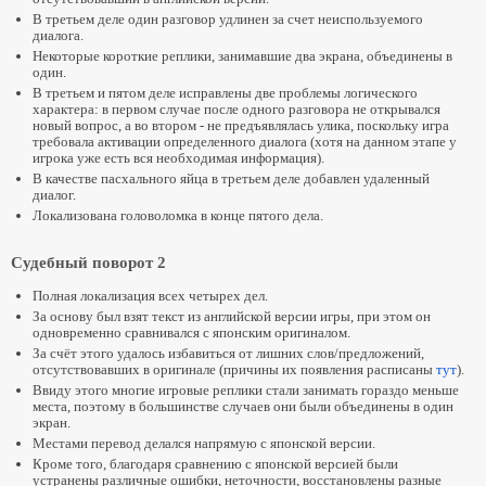
В третьем деле один разговор удлинен за счет неиспользуемого
Metal Gear Solid 2: Substance
диалога.
Silent Hill 2: Director’s Cut
Некоторые короткие реплики, занимавшие два экрана, объединены в
один.
The Elder Scrolls III: Morrowind
В третьем и пятом деле исправлены две проблемы логического
Enter the Matrix
характера: в первом случае после одного разговора не открывался
новый вопрос, а во втором - не предъявлялась улика, поскольку игра
Quake
требовала активации определенного диалога (хотя на данном этапе у
игрока уже есть вся необходимая информация).
Resident Evil
В качестве пасхального яйца в третьем деле добавлен удаленный
диалог.
Resident Evil 2
Локализована головоломка в конце пятого дела.
Resident Evil 3: Nemesis
Прочее
Судебный поворот 2
Полная локализация всех четырех дел.
История создания Crash Bandicoot
За основу был взят текст из английской версии игры, при этом он
Странная, но правдивая история перевода
одновременно сравнивался с японским оригиналом.
MGS на английский
За счёт этого удалось избавиться от лишних слов/предложений,
отсутствовавших в оригинале (причины их появления расписаны
тут
).
Обратная связь
Ввиду этого многие игровые реплики стали занимать гораздо меньше
места, поэтому в большинстве случаев они были объединены в один
экран.
Закрыть
Местами перевод делался напрямую с японской версии.
Кроме того, благодаря сравнению с японской версией были
устранены различные ошибки, неточности, восстановлены разные