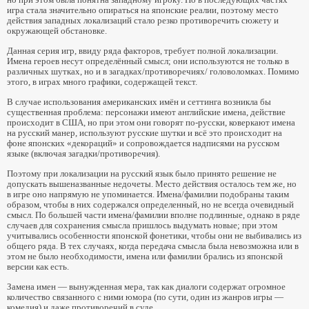
игра стала значительно опираться на японские реалии, поэтому место
действия западных локализаций стало резко противоречить сюжету и
окружающей обстановке.
Данная серия игр, ввиду ряда факторов, требует полной локализации.
Имена героев несут определённый смысл; они используются не только в
различных шутках, но и в загадках/противоречиях/ головоломках. Помимо
этого, в играх много графики, содержащей текст.
В случае использования американских имён и сеттинга возникла бы
существенная проблема: персонажи имеют английские имена, действие
происходит в США, но при этом они говорят по-русски, коверкают имена
на русский манер, используют русские шутки и всё это происходит на
фоне японских «декораций» и сопровождается надписями на русском
языке (включая загадки/противоречия).
Поэтому при локализации на русский язык было принято решение не
допускать вышеназванные недочеты. Место действия осталось тем же, но
в игре оно напрямую не упоминается. Имена/фамилии подобраны таким
образом, чтобы в них содержался определенный, но не всегда очевидный
смысл. По большей части имена/фамилии вполне подлинные, однако в ряде
случаев для сохранения смысла пришлось выдумать новые; при этом
учитывались особенности японской фонетики, чтобы они не выбивались из
общего ряда. В тех случаях, когда передача смысла была невозможна или в
этом не было необходимости, имена или фамилии брались из японской
версии как есть.
Замена имен — вынужденная мера, так как диалоги содержат огромное
количество связанного с ними юмора (по сути, один из жанров игры —
комедия) и даже противоречий в суде.