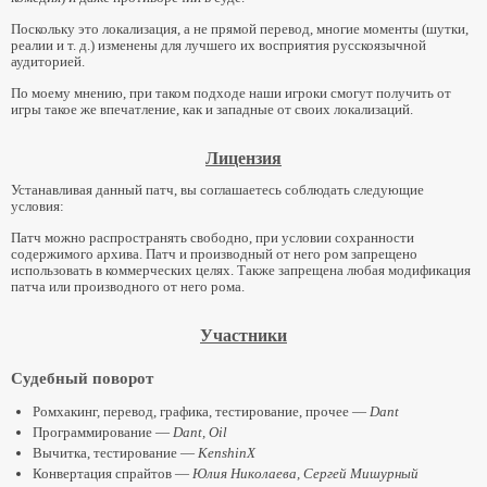
Поскольку это локализация, а не прямой перевод, многие моменты (шутки,
реалии и т. д.) изменены для лучшего их восприятия русскоязычной
аудиторией.
По моему мнению, при таком подходе наши игроки смогут получить от
игры такое же впечатление, как и западные от своих локализаций.
Лицензия
Устанавливая данный патч, вы соглашаетесь соблюдать следующие
условия:
Патч можно распространять свободно, при условии сохранности
содержимого архива. Патч и производный от него ром запрещено
использовать в коммерческих целях. Также запрещена любая модификация
патча или производного от него рома.
Участники
Судебный поворот
Ромхакинг, перевод, графика, тестирование, прочее —
Dant
Программирование —
Dant, Oil
Вычитка, тестирование —
KenshinX
Конвертация спрайтов —
Юлия Николаева, Сергей Мишурный