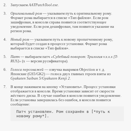
2.
Запускаем
AATPatchTool.exe
.
3.
Оригинальный ром
— указываем путь к оригинальному рому.
Формат рома выбирается в списке «Тип файлов». Если ром
зашифрован, в консоли справа появится соответствующее
уведомление. Если ром дешифрован, там появится указание на
регион рома.
4.
Новый ром
— указываем путь к новому пропатченному рому,
который будет создан в процессе установки. Формат рома
выбирается в списке «Тип файлов».
5.
Патч
— выбираем патч
«Судебный поворот: Трилогия v.х.х.х [T-
RUS]»
(х — версия русификатора).
6.
Голоса персонажей
— озвучка выкриков Objection и т. д.
Японские (GS5/GK2) — голоса двух главных героев взяты из
Gyakuten Saiban 5/Gyakuten Kenji 2
.
7.
В конце нажимаем на кнопку «Установить». Процесс установки
отображается в консоли. Время установки зависит от скорости
жёсткого диска. В случае ошибки в консоли появится уведомление.
Если установка завершилась без ошибок, в консоли появится
сообщение:
Патч установлен. Ром сохранён в [*путь к
новому рому*].