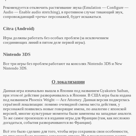
Рекомендуется отключить растягивание звука (Emulation — Configure —
Audio — Enable audio stretching), в противном случае тикающий звук,
сопровождающий «речь» персонажей, будет искажаться.
Citra (Android)
Игры должны работать без особых проблем (за исключением
соединяющих линий в пятом деле первой игры).
Nintendo 3DS
Все три игры без проблем работают на консолях Nintendo 3DS и New
Nintendo 3DS.
О локализации
Данная игра изначально вышла в Японии под названием Gyakuten Saiban,
при этом её действие разворачивалось в Японии. В США игра была издана
под названием Phoenix Wright — Ace Attorney. Данная версия подверглась
серьёзной локализации: помимо очевидной смены места действия, у
персонажей появились новые говорящие имена, по аналогии с японской
версией, многие культурные моменты были заменены на западные аналоги.
То же самое произошло и в издании игры для Франции (там, как несложно
догадаться, события разворачиваются во Франции).
Всё это было сделано для того, чтобы игра сохранила свои особенности,
но при этом была понятна западному игроку. Но в последующих частях