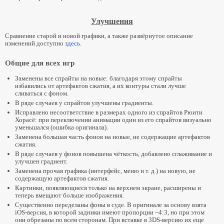
Улучшения
Сравнение старой и новой графики, а также развёрнутое описание
изменений доступно
здесь
.
Общие для всех игр
Заменены все спрайты на новые: благодаря этому спрайты
избавились от артефактов сжатия, а их контуры стали лучше
сливаться с фоном.
В ряде случаев у спрайтов улучшены градиенты.
Исправлено несоответствие в размерах одного из спрайтов Рюити
Хорасё: при переключении анимации один из его спрайтов визуально
уменьшался (ошибка оригинала).
Заменена большая часть фонов на новые, не содержащие артефактов
сжатия.
В ряде случаев у фонов повышена чёткость, добавлено сглаживание и
улучшен градиент.
Заменена прочая графика (интерфейс, меню и т. д.) на новую, не
содержащую артефактов сжатия.
Картинки, появляющиеся только на верхнем экране, расширены и
теперь вмещают больше изображения.
Существенно переделаны фоны в суде. В оригинале за основу взята
iOS-версия, в которой задники имеют пропорции ~4:3, но при этом
они обрезаны по всем сторонам. При вставке в 3DS-версию их еще