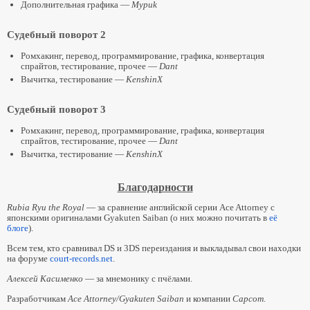
Дополнительная графика —
Mypuk
Судебный поворот 2
Ромхакинг, перевод, программирование, графика, конвертация
спрайтов, тестирование, прочее —
Dant
Вычитка, тестирование —
KenshinX
Судебный поворот 3
Ромхакинг, перевод, программирование, графика, конвертация
спрайтов, тестирование, прочее —
Dant
Вычитка, тестирование —
KenshinX
Благодарности
Rubia Ryu the Royal
— за сравнение английской серии Ace Attorney с
японскими оригиналами Gyakuten Saiban (о них можно почитать в
её
блоге
).
Всем тем, кто сравнивал DS и 3DS переиздания и выкладывал свои находки
на форуме
court-records.net
.
Алексей Касименко
— за мнемонику с пчёлами.
Разработчикам
Ace Attorney/Gyakuten Saiban
и компании
Capcom
.