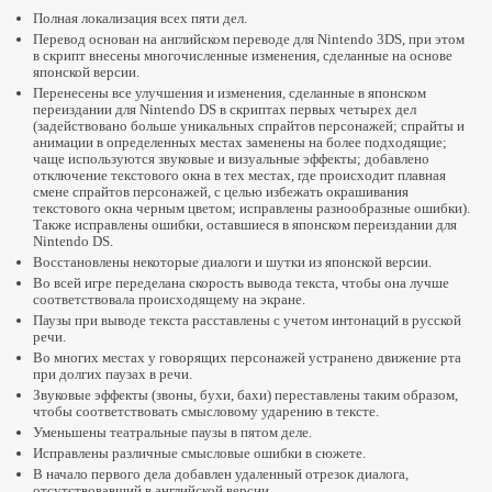
Полная локализация всех пяти дел.
Проект перевода Ghost Trick
Перевод основан на английском переводе для Nintendo 3DS, при этом
в скрипт внесены многочисленные изменения, сделанные на основе
Перевод Ghost Trick (NDS)
японской версии.
Перенесены все улучшения и изменения, сделанные в японском
Перевод Ghost Trick (Steam)
переиздании для Nintendo DS в скриптах первых четырех дел
Перевод Ghost Trick (Switch)
(задействовано больше уникальных спрайтов персонажей; спрайты и
анимации в определенных местах заменены на более подходящие;
Перевод Ghost Trick (PS4)
чаще используются звуковые и визуальные эффекты; добавлено
отключение текстового окна в тех местах, где происходит плавная
Прохождение Ghost Trick
смене спрайтов персонажей, с целью избежать окрашивания
текстового окна черным цветом; исправлены разнообразные ошибки).
Разбор имен в Ghost Trick
Также исправлены ошибки, оставшиеся в японском переиздании для
Nintendo DS.
Сравнение игр
Восстановлены некоторые диалоги и шутки из японской версии.
Во всей игре переделана скорость вывода текста, чтобы она лучше
Сравнение Resident Evil
соответствовала происходящему на экране.
Сравнение Resident Evil 2
Паузы при выводе текста расставлены с учетом интонаций в русской
речи.
Сравнение Resident Evil 3: Nemesis
Во многих местах у говорящих персонажей устранено движение рта
при долгих паузах в речи.
Сравнение Resident Evil Code: Veronica
Звуковые эффекты (звоны, бухи, бахи) переставлены таким образом,
Сравнение Silent Hill 2
чтобы соответствовать смысловому ударению в тексте.
Уменьшены театральные паузы в пятом деле.
Чиним старые игры
Исправлены различные смысловые ошибки в сюжете.
В начало первого дела добавлен удаленный отрезок диалога,
Civilization II: Test of Time
отсутствовавший в английской версии.