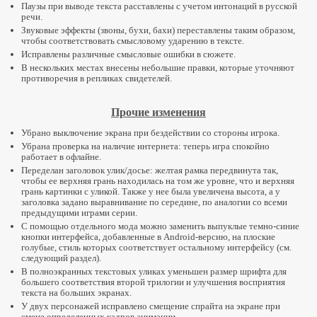
Паузы при выводе текста расставлены с учетом интонаций в русской
речи.
Звуковые эффекты (звоны, бухи, бахи) переставлены таким образом,
чтобы соответствовать смысловому ударению в тексте.
Исправлены различные смысловые ошибки в сюжете.
В нескольких местах внесены небольшие правки, которые уточняют
противоречия в репликах свидетелей.
Прочие изменения
Убрано выключение экрана при бездействии со стороны игрока.
Убрана проверка на наличие интернета: теперь игра спокойно
работает в офлайне.
Переделан заголовок улик/досье: желтая рамка передвинута так,
чтобы ее верхняя грань находилась на том же уровне, что и верхняя
грань картинки с уликой. Также у нее была увеличена высота, а у
заголовка задано выравнивание по середине, по аналогии со всеми
предыдущими играми серии.
С помощью отдельного мода можно заменить выпуклые темно-синие
кнопки интерфейса, добавленные в Android-версию, на плоские
голубые, стиль которых соответствует остальному интерфейсу (см.
следующий раздел).
В полноэкранных текстовых уликах уменьшен размер шрифта для
большего соответствия второй трилогии и улучшения восприятия
текста на больших экранах.
У двух персонажей исправлено смещение спрайта на экране при
смене определенных кадров анимации.