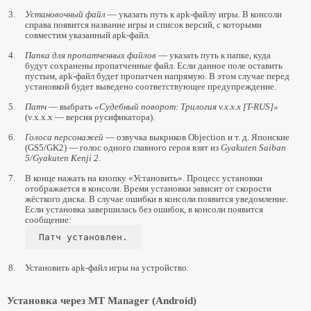
3.
Установочный файл
— указать путь к apk-файлу игры. В консоли
Проект перевода Ghost Trick
справа появится название игры и список версий, с которыми
совместим указанный apk-файл.
Перевод Ghost Trick (NDS)
4.
Папка для пропатченных файлов
— указать путь к папке, куда
Перевод Ghost Trick (Steam)
будут сохранены пропатченные файл. Если данное поле оставить
пустым, apk-файл будет пропатчен напрямую. В этом случае перед
Перевод Ghost Trick (Switch)
установкой будет выведено соответствующее предупреждение.
Перевод Ghost Trick (PS4)
5.
Патч
— выбрать
«Судебный поворот: Трилогия v.х.х.х [T-RUS]»
Прохождение Ghost Trick
(v.х.х.х — версия русификатора).
Разбор имен в Ghost Trick
6.
Голоса персонажей
— озвучка выкриков Objection и т. д. Японские
(GS5/GK2) — голос одного главного героя взят из
Gyakuten Saiban
5/Gyakuten Kenji 2
.
Сравнение игр
7.
В конце нажать на кнопку «Установить». Процесс установки
Сравнение Resident Evil
отображается в консоли. Время установки зависит от скорости
жёсткого диска. В случае ошибки в консоли появится уведомление.
Сравнение Resident Evil 2
Если установка завершилась без ошибок, в консоли появится
сообщение:
Сравнение Resident Evil 3: Nemesis
Патч установлен.
Сравнение Resident Evil Code: Veronica
Сравнение Silent Hill 2
8.
Установить apk-файл игры на устройство.
Чиним старые игры
Установка через MT Manager (Android)
Civilization II: Test of Time