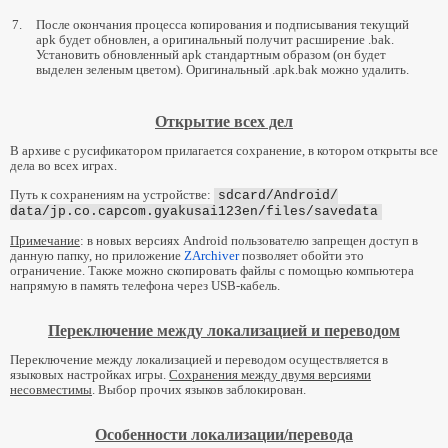
7.
После окончания процесса копирования и подписывания текущий
apk будет обновлен, а оригинальный получит расширение .bak.
Установить обновленный apk стандартным образом (он будет
выделен зеленым цветом). Оригинальный .apk.bak можно удалить.
Открытие всех дел
В архиве с русификатором прилагается сохранение, в котором открыты все
дела во всех играх.
Путь к сохранениям на устройстве:
sdcard/Android/
data/jp.co.capcom.gyakusai123en/
files/savedata
Примечание
: в новых версиях Android пользователю запрещен доступ в
данную папку, но приложение
ZArchiver
позволяет обойти это
ограничение. Также можно скопировать файлы с помощью компьютера
напрямую в память телефона через USB-кабель.
Переключение между локализацией и переводом
Переключение между локализацией и переводом осуществляется в
языковых настройках игры.
Сохранения между двумя версиями
несовместимы
. Выбор прочих языков заблокирован.
Особенности локализации/перевода