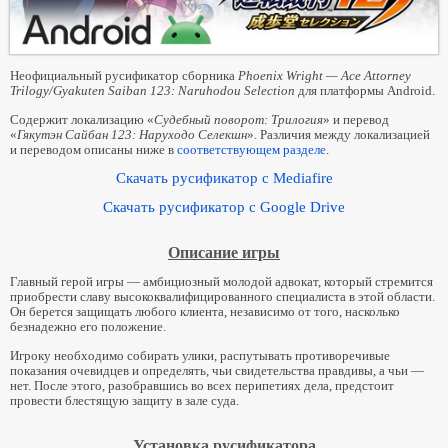
Ace Attorney 3
Отличия между локализацией и переводом
Проект перевода «Судебный поворот 3/Гякутэн Сайбан 3»
Лицензия
Неофициальный русификатор сборника
Phoenix Wright — Ace Attorney
Локализация «Судебный поворот 3» (NDS)
Участники
Trilogy/Gyakuten Saiban 123: Naruhodou Selection
для платформы Android.
Перевод «Гякутэн Сайбан 3» (NDS)
Содержит локализацию «
Судебный поворот: Трилогия
» и перевод
Благодарности
Прохождение «Судебный поворот 3/Гякутэн Сайбан 3»
«
Гякутэн Сайбан 123: Наруходо Селекшн
». Различия между локализацией
и переводом описаны ниже в
соответствующем разделе
.
История изменений
Unused content in PW:AA — T&T
Скачать русификатор c Mediafire
Ace Attorney 4
Комментарии
Скачать русификатор c Google Drive
Проект перевода «Судебный поворот 4/Гякутэн Сайбан 4»
Описание игры
Локализация «Судебный поворот 4» (NDS)
Перевод «Гякутэн Сайбан 4» (NDS)
Главный герой игры — амбициозный молодой адвокат, который стремится
приобрести славу высококвалифицированного специалиста в этой области.
Локализация «Судебный поворот 4» (3DS)
Он берется защищать любого клиента, независимо от того, насколько
безнадежно его положение.
Перевод «Гякутэн Сайбан 4» (3DS)
Игроку необходимо собирать улики, распутывать противоречивые
Локализация «Судебный поворот 4» (Android)
показания очевидцев и определять, чьи свидетельства правдивы, а чьи —
нет. После этого, разобравшись во всех перипетиях дела, предстоит
Перевод «Гякутэн Сайбан 4» (Android)
провести блестящую защиту в зале суда.
Прохождение «Судебный поворот 4/Гякутэн Сайбан 4»
Установка русификатора
Ace Attorney Trilogy