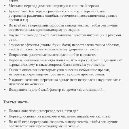
экран.
Местами перевод делался напрямую с японской версии.
Кроме того, благодаря сравнению с японской версией были
устранены различные ошибки, неточности, восстановлены разные
шутки и т. д.
Во всей игре переделана скорость вывода текста, чтобы она лучше
соответствовала происходящему на экране.
Паузы при выводе текста расставлены с учетом интонаций в русской
речи.
Звуковые эффекты (звоны, бухи, бахи) переставлены таким образом,
чтобы соответствовать смысловому ударению в тексте.
Исправлены различные смысловые ошибки в сюжете.
Порой в оригинале не всегда понятно, что игра требует предъявить от
игрока, поэтому в такие вопросы были внесены уточнения.
Также в описания некоторых улик внесены небольшие правки,
которые конкретизируют соответствующие противоречия.
У одного женского персонажа в ряде мест исправлен «звук голоса» с
мужского на женский.
Возвращен черно-белый фильтр во время «воспоминаний».
Третья часть
Полная локализация/перевод всех пяти дел.
Перевод основан на японском и частично английском скрипте.
Во всей игре переделана скорость вывода текста, чтобы она лучше
соответствовала происходящему на экране.