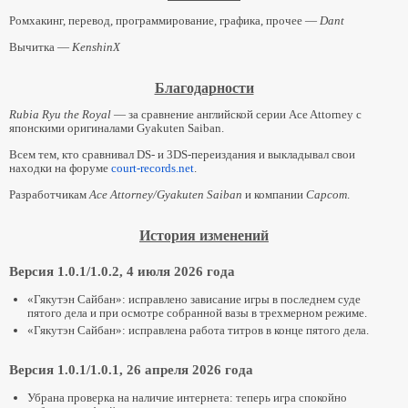
Ромхакинг, перевод, программирование, графика, прочее —
Dant
Вычитка —
KenshinX
Благодарности
Rubia Ryu the Royal
— за сравнение английской серии Ace Attorney с
японскими оригиналами Gyakuten Saiban.
Всем тем, кто сравнивал DS- и 3DS-переиздания и выкладывал свои
находки на форуме
court-records.net
.
Разработчикам
Ace Attorney/Gyakuten Saiban
и компании
Capcom
.
История изменений
Версия 1.0.1/1.0.2, 4 июля 2026 года
«Гякутэн Сайбан»: исправлено зависание игры в последнем суде
пятого дела и при осмотре собранной вазы в трехмерном режиме.
«Гякутэн Сайбан»: исправлена работа титров в конце пятого дела.
Версия 1.0.1/1.0.1, 26 апреля 2026 года
Убрана проверка на наличие интернета: теперь игра спокойно