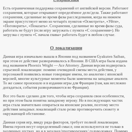
Есть ограниченная поддержка сохранений от английской версии. Работают
сохранения, которые открывают определённое дело/дела. Также работают
сохранения, сделанные во время фазы расследования, когда на нижнем
экране присутствует меню из четырёх пунктов «Осмотреть», «Уйти»,
«Поговорить», «Показать». Сохранения, сделанные во время фазы суда,
работать не будут (если игру загружать с пункта «С сохранения»). Но
загрузка с пункта «С начала главы» работать будет в любом случае.
О локализации
Данная игра изначально вышла в Японии под названием Gyakuten Saiban,
при этом ее действие разворачивалось в Японии. В США игра была издана
под названием Phoenix Wright — Ace Attorney. Данная версия подверглась
серьезной локализации: помимо очевидной смены места действия, у
персонажей появились новые говорящие имена, по аналогии с японской
версией, многие культурные моменты были заменены на западные аналоги.
То же самое произошло и в издании игры для Франции (там, как несложно
догадаться, события разворачиваются во Франции).
Все это было сделано для того, чтобы игра сохранила свои особенности,
но при этом была понятна западному игроку. Но в последующих частях
игра стала значительно опираться на японские реалии, поэтому место
действия западных локализаций стало резко противоречить сюжету и
окружающей обстановке.
Данная серия игр, ввиду ряда факторов, требует полной локализации.
Имена героев несут определенный смысл; они используются не только в
различных шутках, но и в загадках/противоречиях/ головоломках. Помимо