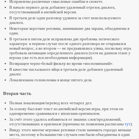
Исправлены различные смысловые ошибки в сюжете.
В начало первого дела добавлен удаленный отрезок диалога,
отсутствовавший в английской версии.
В третьем деле один разговор удлинен за счет неиспользуемого
диалога.
Некоторые короткие реплики, занимавшие два экрана, объединены в
один.
В третьем и пятом деле исправлены две проблемы логического
характера: в первом случае после одного разговора не открывался
новый вопрос, а во втором — не предъявлялась улика, поскольку игра
требовала активации определенного диалога (хотя на данном этапе у
игрока уже есть вся необходимая информация).
Возвращен черно-белый фильтр во время «воспоминаний».
В качестве пасхального яйца в третьем деле добавлен удаленный
диалог.
Локализована головоломка в конце пятого дела.
Вторая часть
Полная локализация/перевод всех четырех дел.
За основу был взят текст из английской версии игры, при этом он
одновременно сравнивался с японским оригиналом.
За счёт этого удалось избавиться от лишних слов/предложений,
отсутствовавших в оригинале (причины их появления расписаны
тут
).
Ввиду этого многие игровые реплики стали занимать гораздо меньше
места, поэтому в большинстве случаев они были объединены в один