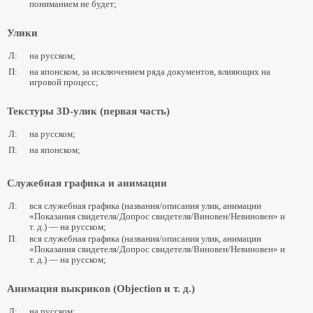
пониманием не будет;
Улики
Л:
на русском;
П:
на японском, за исключением ряда документов, влияющих на
игровой процесс;
Текстуры 3D-улик (первая часть)
Л:
на русском;
П:
на японском;
Служебная графика и анимации
Л:
вся служебная графика (названия/описания улик, анимации
«Показания свидетеля/Допрос свидетеля/Виновен/Невиновен» и
т. д.) — на русском;
П:
вся служебная графика (названия/описания улик, анимации
«Показания свидетеля/Допрос свидетеля/Виновен/Невиновен» и
т. д.) — на русском;
Анимация выкриков (Objection и т. д.)
Л:
на русском;