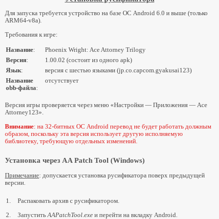
Для запуска требуется устройство на базе ОС Android 6.0 и выше (только
«Судебный поворот: Трилогия/Гякутэн Сайбан 123» (Steam)
ARM64-v8a).
«Судебный поворот: Трилогия/Гякутэн Сайбан 123» (Switch)
Требования к игре:
«Судебный поворот: Трилогия/Гякутэн Сайбан 123» (Android)
Название
:
Phoenix Wright: Ace Attorney Trilogy
Локализация «Судебный поворот: Трилогия» (3DS)
Версия
:
1.00.02 (состоит из одного apk)
Перевод «Гякутэн Сайбан 123: Наруходо Селекшн» (3DS)
Язык
:
версия с шестью языками (jp.co.capcom.gyakusai123)
Название
отсутствует
Ace Attorney Trilogy 2
obb-файла
:
«Судебный поворот: Вторая трилогия/Гякутэн Сайбан 456» (Steam)
Версия игры проверяется через меню «Настройки — Приложения — Ace
Attorney123».
Ace Attorney — прочее
Внимание
: на 32-битных ОС Android перевод не будет работать должным
образом, поскольку эта версия использует другую исполняемую
AA Patch Tool
библиотеку, требующую отдельных изменений.
Моды для Ace Attorney (3DS)
Установка через AA Patch Tool (Windows)
Моды для Ace Attorney (Android)
Примечание
: допускается установка русификатора поверх предыдущей
Обзор графических улучшений в AAT (3DS)
версии.
Обзор графических улучшений в AA4 (3DS)
1.
Распаковать архив с русификатором.
Видеоматериалы
2.
Запустить
AAPatchTool.exe
и перейти на вкладку Android.
Ghost Trick