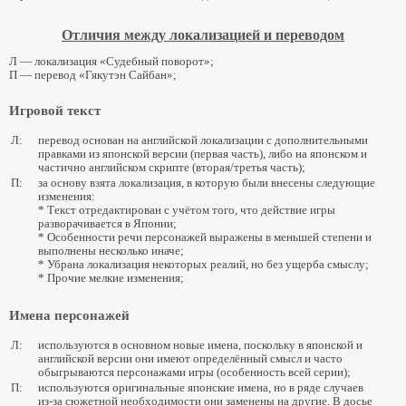
Отличия между локализацией и переводом
Л — локализация «Судебный поворот»;
П — перевод «Гякутэн Сайбан»;
Игровой текст
Л:
перевод основан на английской локализации с дополнительными
правками из японской версии (первая часть), либо на японском и
частично английском скрипте (вторая/третья часть);
П:
за основу взята локализация, в которую были внесены следующие
изменения:
* Текст отредактирован с учётом того, что действие игры
разворачивается в Японии;
* Особенности речи персонажей выражены в меньшей степени и
выполнены несколько иначе;
* Убрана локализация некоторых реалий, но без ущерба смыслу;
* Прочие мелкие изменения;
Имена персонажей
Л:
используются в основном новые имена, поскольку в японской и
английской версии они имеют определённый смысл и часто
обыгрываются персонажами игры (особенность всей серии);
П:
используются оригинальные японские имена, но в ряде случаев
из-за сюжетной необходимости они заменены на другие. В досье