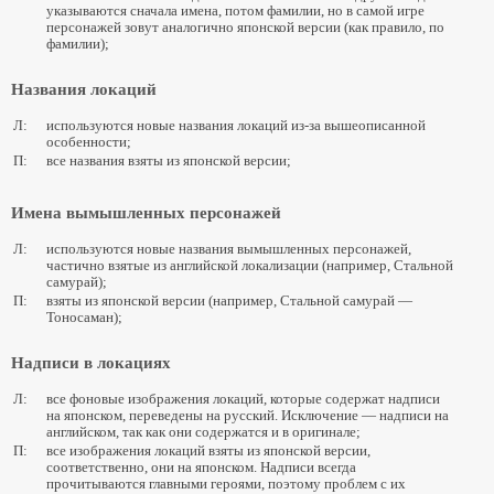
указываются сначала имена, потом фамилии, но в самой игре
персонажей зовут аналогично японской версии (как правило, по
фамилии);
Названия локаций
Л:
используются новые названия локаций из-за вышеописанной
особенности;
П:
все названия взяты из японской версии;
Имена вымышленных персонажей
Л:
используются новые названия вымышленных персонажей,
частично взятые из английской локализации (например, Стальной
самурай);
П:
взяты из японской версии (например, Стальной самурай —
Тоносаман);
Надписи в локациях
Л:
все фоновые изображения локаций, которые содержат надписи
на японском, переведены на русский. Исключение — надписи на
английском, так как они содержатся и в оригинале;
П:
все изображения локаций взяты из японской версии,
соответственно, они на японском. Надписи всегда
прочитываются главными героями, поэтому проблем с их