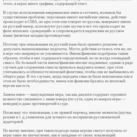
этого, в играх много графики, содержащей текст.
В случае использования американских имен и сеттинга, возникла бы
существенная проблема: персонажи имеют английские имена, действие
происходит в США, но при этом они говорят по-русски, коверкают имена
на русский манер, используют русские шутки и все это происходит на
фоне японских «декораций» и сопровождается надписями на русском
языке (включая загадки/противоречия).
Поэтому при локализации на русский язык было принято решение не
допускать вышеназванные недочеты. Место действия осталось тем же, но
в игре оно напрямую не упоминается. Имена/фамилии подобраны таким
образом, чтобы в них содержался определенный, но не всегда очевидный
смысл. По большей части имена/фамилии вполне подлинные, однако в ряде
случаев для сохранения смысла пришлось выдумать новые; при этом
учитывались особенности японской фонетики, чтобы они не выбивались из
общего ряда. В тех случаях, когда передача смысла была невозможна или в
этом не было необходимости, имена или фамилии брались из японской
версии как есть.
Замена имен — вынужденная мера, так как диалоги содержат огромное
количество связанного с ними юмора (по сути, один из жанров игры —
комедия) и даже противоречий в суде.
Поскольку это локализация, а не прямой перевод, многие моменты (шутки,
реалии и т. д.) изменены для лучшего их восприятия русскоязычной
аудиторией.
По моему мнению, при таком подходе наши игроки смогут получить от
игры такое же впечатление, как и западные от своих локализаций.