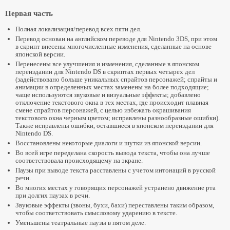
Первая часть
Полная локализация/перевод всех пяти дел.
Перевод основан на английском переводе для Nintendo 3DS, при этом
в скрипт внесены многочисленные изменения, сделанные на основе
японской версии.
Перенесены все улучшения и изменения, сделанные в японском
переиздании для Nintendo DS в скриптах первых четырех дел
(задействовано больше уникальных спрайтов персонажей; спрайты и
анимации в определенных местах заменены на более подходящие;
чаще используются звуковые и визуальные эффекты; добавлено
отключение текстового окна в тех местах, где происходит плавная
смене спрайтов персонажей, с целью избежать окрашивания
текстового окна черным цветом; исправлены разнообразные ошибки).
Также исправлены ошибки, оставшиеся в японском переиздании для
Nintendo DS.
Восстановлены некоторые диалоги и шутки из японской версии.
Во всей игре переделана скорость вывода текста, чтобы она лучше
соответствовала происходящему на экране.
Паузы при выводе текста расставлены с учетом интонаций в русской
речи.
Во многих местах у говорящих персонажей устранено движение рта
при долгих паузах в речи.
Звуковые эффекты (звоны, бухи, бахи) переставлены таким образом,
чтобы соответствовать смысловому ударению в тексте.
Уменьшены театральные паузы в пятом деле.