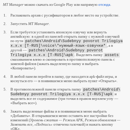
MT Manager
можно скачать из Google Play или напрямую
отсюда
.
Metal Gear Solid 2: Substance
Silent Hill 2: Director’s Cut
1.
Распаковать архив с русификатором в любое место на устройстве.
The Elder Scrolls III: Morrowind
2.
Запустить
MT Manager
.
Enter the Matrix
3.
Если требуется установить японскую озвучку или вернуть
английскую: в одной из панелей открыть папку с нужной озвучкой
Quake
по пути
patches\Android\
Sudebnyy povorot Trilogiya
Resident Evil
, а в
x.x.x [T-RUS]\voice\
*нужный-язык-озвучки*
другой —
patches\Android\
Sudebnyy povorot
Resident Evil 2
. Выделить папку
Trilogiya
x.x.x [T-RUS]\apk
assets
смахиванием влево и скопировать в противоположную панель с
Resident Evil 3: Nemesis
заменой файлов (зажать выделенную папку и выбрать
«Копировать»).
Прочее
4.
В любой панели перейти в папку, где находится apk-файл игры, и
История создания Crash Bandicoot
коснуться его — в появившемся меню выбрать пункт «Открыть».
Странная, но правдивая история перевода
5.
В противоположной панели открыть папку
patches\Android\
MGS на английский
и
Sudebnyy povorot Trilogiya
x.x.x [T-RUS]\apk
выделить все ее содержимое (три точки в правом верхнем углу —
Обратная связь
«Выбрать все»).
6.
Зажать выделенные файлы и в появившемся меню выбрать
Закрыть
«Добавить». В открывшемся меню оставить все настройки без
изменений (
Уровень сжатия — Режим APK, Режим обновления —
Заменить все, «Подпись»
отмечена галочкой) и нажать кнопку
«ОК».