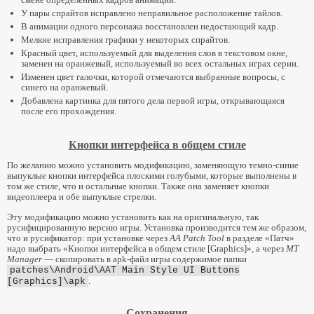
У пары спрайтов исправлено неправильное расположение тайлов.
В анимации одного персонажа восстановлен недостающий кадр.
Мелкие исправления графики у некоторых спрайтов.
Красный цвет, используемый для выделения слов в текстовом окне,
заменен на оранжевый, используемый во всех остальных играх серии.
Изменен цвет галочки, которой отмечаются выбранные вопросы, с
синего на оранжевый.
Добавлена картинка для пятого дела первой игры, открывающаяся
после его прохождения.
Кнопки интерфейса в общем стиле
По желанию можно установить модификацию, заменяющую темно-синие
выпуклые кнопки интерфейса плоскими голубыми, которые выполнены в
том же стиле, что и остальные кнопки. Также она заменяет кнопки
видеоплеера и обе выпуклые стрелки.
Эту модификацию можно установить как на оригинальную, так
русифицированную версию игры. Установка производится тем же образом,
что и русификатор: при установке через
AA Patch Tool
в разделе «Патч»
надо выбрать «Кнопки интерфейса в общем стиле [Graphics]», а через
MT
Manager
— скопировать в apk-файл игры содержимое папки
patches\Android\
AAT Main Style UI Buttons
.
[Graphics]\apk
Сохранения